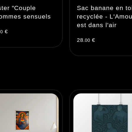
ter "Couple
Sac banane en to
hommes sensuels
recyclée - L'Amou
est dans l'air
€
00
28
€
.00