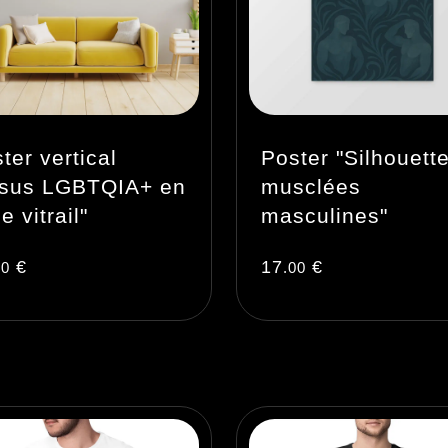
ter vertical
Poster "Silhouett
ésus LGBTQIA+ en
musclées
le vitrail"
masculines"
€
17
€
00
.00