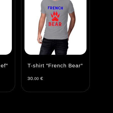
ef"
T-shirt "French Bear"
30
€
.00