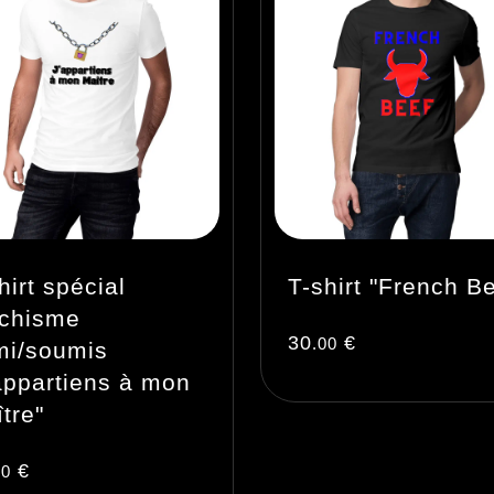
hirt spécial
T-shirt "French Be
ichisme
30
€
.00
mi/soumis
appartiens à mon
tre"
€
00