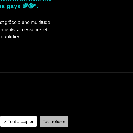
es gays 🌈🔞".
st grâce à une multitude
tements, accessoires et
 quotidien.
Tout accepter
Tout refuser