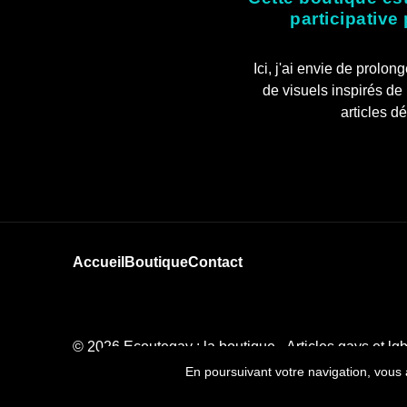
participative
Ici, j'ai envie de prol
de visuels inspirés de
articles d
Accueil
Boutique
Contact
© 2026
Ecoutegay : la boutique
- Articles gays et lg
En poursuivant votre navigation, vous a