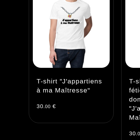
T-shirt "J'appartiens
T-s
à ma Maîtresse"
fét
do
30
€
.00
"J'
Maî
30
.