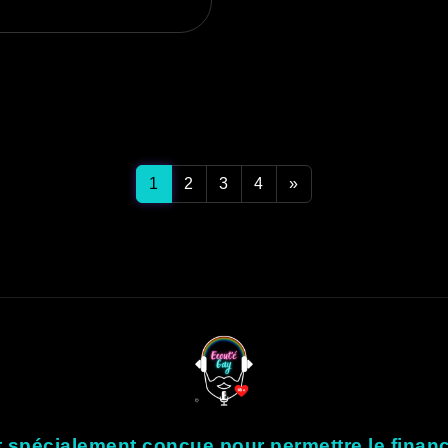
1
2
3
4
»
t spécialement conçue pour permettre le fina