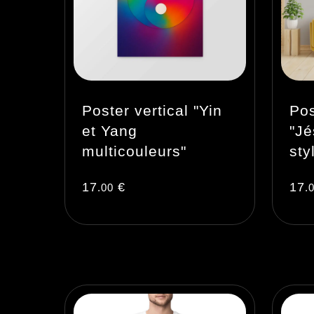
Poster vertical "Yin
Pos
et Yang
"J
multicouleurs"
sty
17
€
17
.00
.