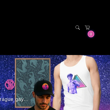
0
t 🔞
drague gay...