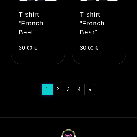
T-shirt
T-shirt
"French
"French
Beef"
Bear"
30
€
30
€
.00
.00
1
2
3
4
»