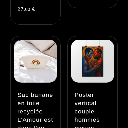
27
€
.00
Sac banane
Poster
en toile
vertical
recyclée -
couple
L'Amour est
hommes
dans l'air
mixtes