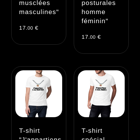
musclées
posturales
masculines"
homme
féminin"
17
€
.00
17
€
.00
T-shirt
T-shirt
"J'appartiens
spécial