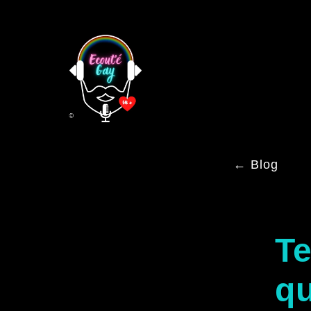
Panneau de gestion des cookies
← Blog
Te
qu