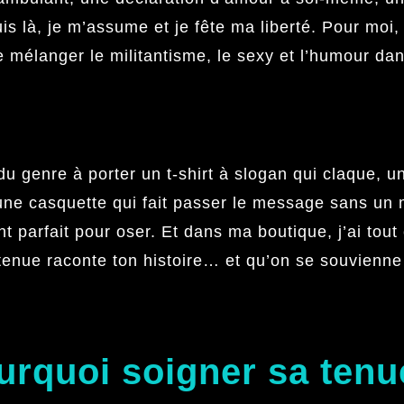
suis là, je m’assume et je fête ma liberté. Pour moi,
e mélanger le militantisme, le sexy et l’humour da
du genre à porter un t-shirt à slogan qui claque, 
ne casquette qui fait passer le message sans un m
 parfait pour oser. Et dans ma boutique, j’ai tout c
tenue raconte ton histoire… et qu’on se souvienne 
urquoi soigner sa tenu