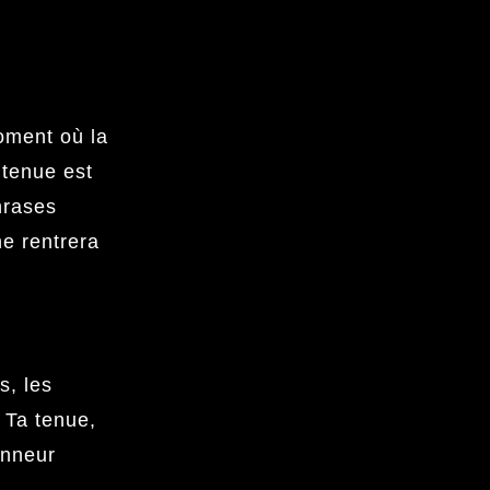
oment où la
 tenue est
hrases
ne rentrera
s, les
 Ta tenue,
onneur