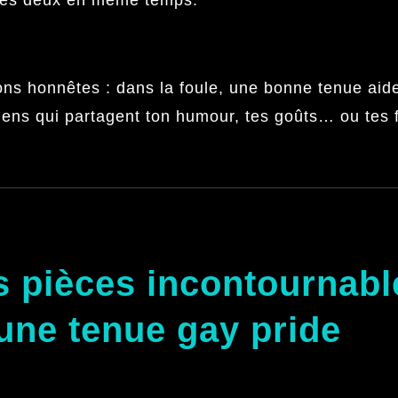
ons honnêtes : dans la foule, une bonne tenue aid
gens qui partagent ton humour, tes goûts… ou tes
s pièces incontournabl
une tenue gay pride