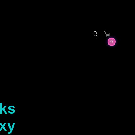
0
oks
exy