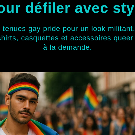
our défiler avec sty
 tenues gay pride pour un look militant
shirts, casquettes et accessoires quee
à la demande.