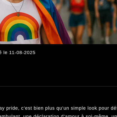
gé le 11-08-2025
y pride, c’est bien plus qu’un simple look pour déf
mbulant, une déclaration d’amour à soi-même, un 