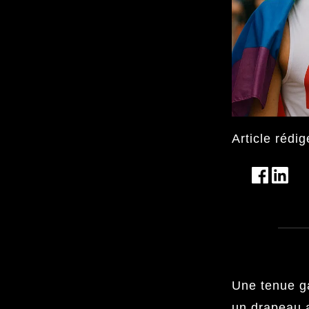
Article rédi
Une tenue ga
un drapeau a