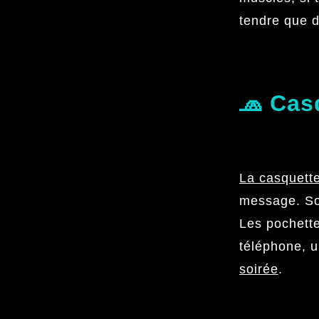
tendre que d
🧢 Cas
La casquett
message. Sob
Les pochette
téléphone, 
soirée
.